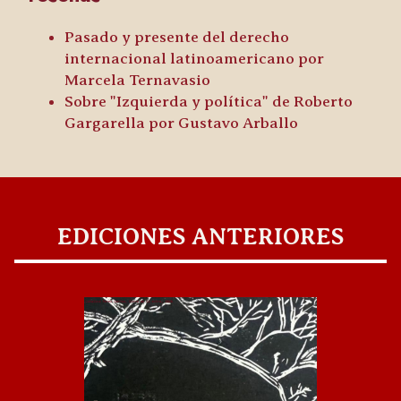
Pasado y presente del derecho
internacional latinoamericano
por
Marcela Ternavasio
Sobre "Izquierda y política" de Roberto
Gargarella
por Gustavo Arballo
EDICIONES ANTERIORES