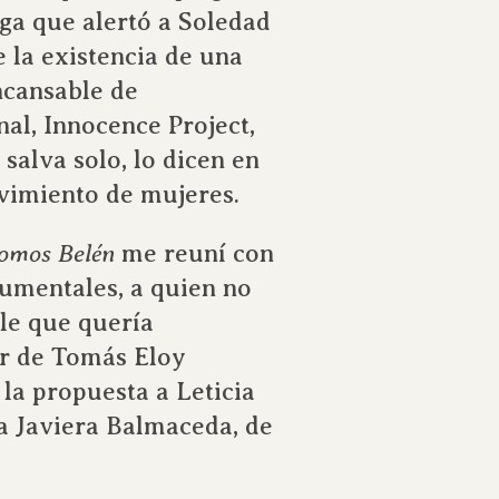
oga que alertó a Soledad
 la existencia de una
ncansable de
al, Innocence Project,
salva solo, lo dicen en
ovimiento de mujeres.
omos Belén
me reuní con
cumentales, a quien no
le que quería
or de Tomás Eloy
la propuesta a Leticia
 a Javiera Balmaceda, de