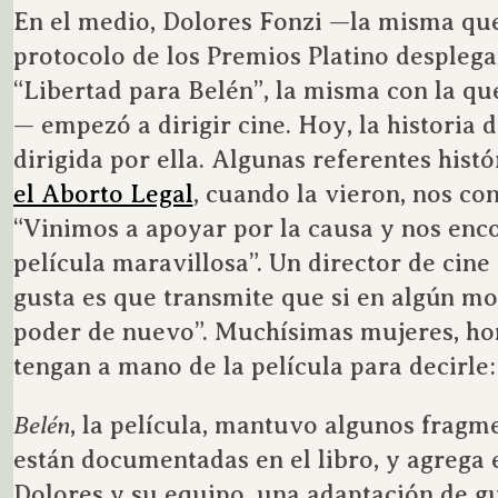
En el medio, Dolores Fonzi —la misma que
protocolo de los Premios Platino desplega
“Libertad para Belén”, la misma con la 
— empezó a dirigir cine. Hoy, la historia 
dirigida por ella. Algunas referentes histó
el Aborto Legal
, cuando la vieron, nos co
“Vinimos a apoyar por la causa y nos en
película maravillosa”. Un director de cine
gusta es que transmite que si en algún m
poder de nuevo”. Muchísimas mujeres, ho
tengan a mano de la película para decirle: 
Belén
, la película, mantuvo algunos fragm
están documentadas en el libro, y agrega e
Dolores y su equipo, una adaptación de g