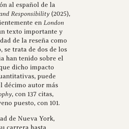
n al español de la
and Responsibility
(2025),
cientemente en
London
un texto importante y
lidad de la reseña como
, se trata de dos de los
ia han tenido sobre el
que dicho impacto
uantitativas, puede
 el décimo autor más
sophy
, con 137 citas,
eno puesto, con 101.
dad de Nueva York,
u carrera hasta