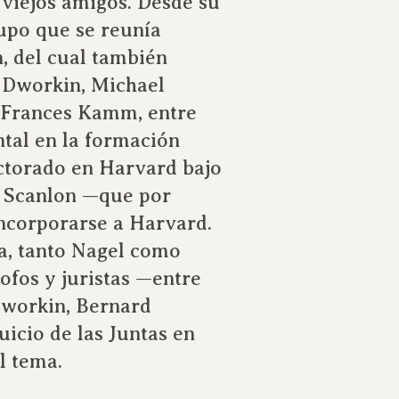
 viejos amigos. Desde su
upo que se reunía
 del cual también
d Dworkin, Michael
 Frances Kamm, entre
tal en la formación
ctorado en Harvard bajo
a Scanlon —que por
ncorporarse a Harvard.
ca, tanto Nagel como
ofos y juristas —entre
Dworkin, Bernard
uicio de las Juntas en
l tema.