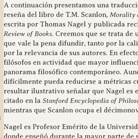
A continuación presentamos una traducció
reseña del libro de T.M. Scanlon,
Morality 
escrita por Thomas Nagel y publicada re
Review of Books
. Creemos que se trata de 
que vale la pena difundir, tanto por la ca
por la relevancia de sus autores. En efecto
filósofos en actividad que mayor influenc
panorama filosófico contemporáneo. Aun
difícilmente pueda reducirse a métricas c
resultar ilustrativo señalar que Nagel es
citado en la
Stanford Encyclopedia of Philo
mientras que Scanlon ocupa el décimonov
l
Nagel es Profesor Emérito de la Universi
donde enseñó durante la mayor parte de s