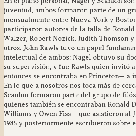
En el plano personal, Nagel y Scanlon son
juventud, ambos formaron parte de un gr
mensualmente entre Nueva York y Boston,
participaron autores de la talla de Ronal
Walzer, Robert Nozick, Judith Thomson y
otros. John Rawls tuvo un papel fundamen
intelectual de ambos: Nagel obtuvo su do
su supervisión, y fue Rawls quien invitó 
entonces se encontraba en Princeton— a i
En lo que a nosotros nos toca más de cer
Scanlon formaron parte del grupo de filós
quienes también se encontraban Ronald 
Williams y Owen Fiss— que asistieron al J
1985 y posteriormente escribieron sobre e